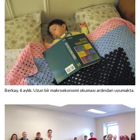
Berkay, 6 aylık. Uzun bir makroekonomi okuması ardından uyumakta.