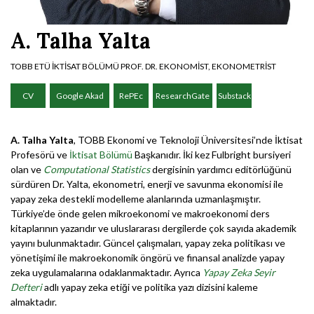
A. Talha Yalta
TOBB ETÜ İKTİSAT BÖLÜMÜ PROF. DR. EKONOMİST, EKONOMETRİST
CV
Google Akad
RePEc
ResearchGate
Substack
A. Talha Yalta
, TOBB Ekonomi ve Teknoloji Üniversitesi’nde İktisat
Profesörü ve
İktisat Bölümü
Başkanıdır. İki kez Fulbright bursiyeri
olan ve
Computational Statistics
dergisinin yardımcı editörlüğünü
sürdüren Dr. Yalta, ekonometri, enerji ve savunma ekonomisi ile
yapay zeka destekli modelleme alanlarında uzmanlaşmıştır.
Türkiye’de önde gelen mikroekonomi ve makroekonomi ders
kitaplarının yazarıdır ve uluslararası dergilerde çok sayıda akademik
yayını bulunmaktadır. Güncel çalışmaları, yapay zeka politikası ve
yönetişimi ile makroekonomik öngörü ve finansal analizde yapay
zeka uygulamalarına odaklanmaktadır. Ayrıca
Yapay Zeka Seyir
Defteri
adlı yapay zeka etiği ve politika yazı dizisini kaleme
almaktadır.