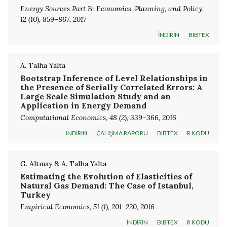
Energy Sources Part B: Economics, Planning, and Policy,
12 (10), 859–867, 2017
İNDİRİN
BIBTEX
A. Talha Yalta
Bootstrap Inference of Level Relationships in
the Presence of Serially Correlated Errors: A
Large Scale Simulation Study and an
Application in Energy Demand
Computational Economics, 48 (2), 339–366, 2016
İNDİRİN
ÇALIŞMA RAPORU
BIBTEX
R KODU
G. Altınay & A. Talha Yalta
Estimating the Evolution of Elasticities of
Natural Gas Demand: The Case of Istanbul,
Turkey
Empirical Economics, 51 (1), 201–220, 2016
İNDİRİN
BIBTEX
R KODU