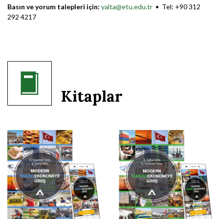
Basın ve yorum talepleri için:
yalta@etu.edu.tr
• Tel: +90 312
292 4217
Kitaplar