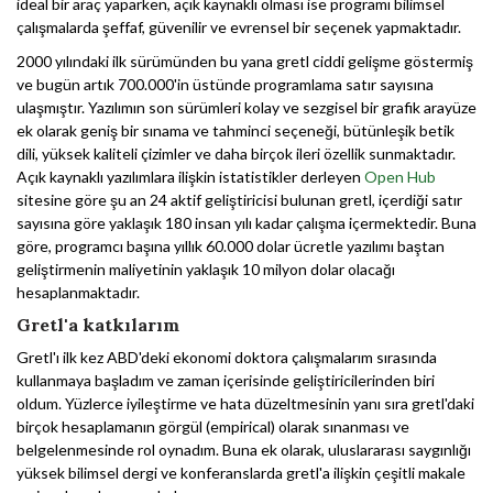
ideal bir araç yaparken, açık kaynaklı olması ise programı bilimsel
çalışmalarda şeffaf, güvenilir ve evrensel bir seçenek yapmaktadır.
2000 yılındaki ilk sürümünden bu yana gretl ciddi gelişme göstermiş
ve bugün artık 700.000'in üstünde programlama satır sayısına
ulaşmıştır. Yazılımın son sürümleri kolay ve sezgisel bir grafik arayüze
ek olarak geniş bir sınama ve tahminci seçeneği, bütünleşik betik
dili, yüksek kaliteli çizimler ve daha birçok ileri özellik sunmaktadır.
Açık kaynaklı yazılımlara ilişkin istatistikler derleyen
Open Hub
sitesine göre şu an 24 aktif geliştiricisi bulunan gretl, içerdiği satır
sayısına göre yaklaşık 180 insan yılı kadar çalışma içermektedir. Buna
göre, programcı başına yıllık 60.000 dolar ücretle yazılımı baştan
geliştirmenin maliyetinin yaklaşık 10 milyon dolar olacağı
hesaplanmaktadır.
Gretl'a katkılarım
Gretl'ı ilk kez ABD'deki ekonomi doktora çalışmalarım sırasında
kullanmaya başladım ve zaman içerisinde geliştiricilerinden biri
oldum. Yüzlerce iyileştirme ve hata düzeltmesinin yanı sıra gretl'daki
birçok hesaplamanın görgül (empirical) olarak sınanması ve
belgelenmesinde rol oynadım. Buna ek olarak, uluslararası saygınlığı
yüksek bilimsel dergi ve konferanslarda gretl'a ilişkin çeşitli makale